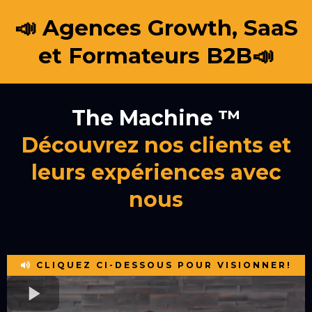
📣 Agences Growth, SaaS
et Formateurs B2B📣
The Machine ™
Découvrez nos clients et
leurs expériences avec
nous
CLIQUEZ CI-DESSOUS POUR VISIONNER!