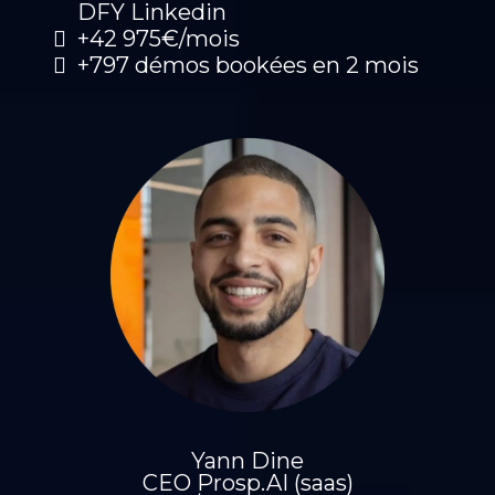
DFY Linkedin
+42 975€/mois
+797 démos bookées en 2 mois
Yann Dine
CEO Prosp.AI (saas)